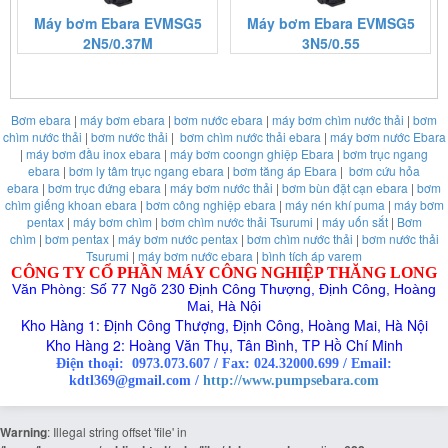
Máy bơm Ebara EVMSG5
Máy bơm Ebara EVMSG5
2N5/0.37M
3N5/0.55
https:/www.high-
Bơm ebara
|
máy bơm ebara
|
bơm nước ebara
|
máy bơm chìm nước thải
|
bơm
endrolex.com/13
chìm nước thải
|
bơm nước thải
|
bơm chìm nước thải ebara
|
máy bơm nước Ebara
|
máy bơm đầu inox ebara
|
máy bơm coongn ghiệp Ebara
|
bơm trục ngang
ebara
|
bơm ly tâm trục ngang ebara
|
bơm tăng áp Ebara
|
bơm cứu hỏa
ebara
|
bơm trục đứng ebara
|
máy bơm nước thải
|
bơm bùn đặt cạn ebara
|
bơm
chìm giếng khoan ebara
|
bơm công nghiệp ebara
|
máy nén khí puma
|
máy bơm
pentax
|
máy bơm chìm
|
bơm chìm nước thải Tsurumi
|
máy uốn sắt
|
Bơm
chìm
|
bơm pentax
|
máy bơm nước pentax
|
bơm chìm nước thải
|
bơm nước thải
Tsurumi
|
máy bơm nước ebara
|
bình tích áp varem
CÔNG TY CỔ PHẦN MÁY CÔNG NGHIỆP THĂNG LONG
Văn Phòng: Số 77 Ngõ 230 Định Công Thượng, Định Công, Hoàng
Mai, Hà Nội
Kho Hàng 1: Định Công Thượng, Định Công, Hoàng Mai, Hà Nội
Kho Hàng 2: Hoàng Văn Thụ, Tân Bình, TP Hồ Chí Minh
Điện thoại:
0973.073.607
/
Fax: 024.32000.699
/
Email:
kdtl369@gmail.com /
http://www.pumpsebara.com
Warning
: Illegal string offset 'file' in