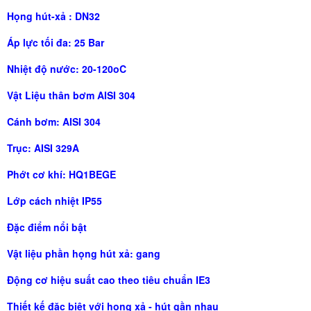
Họng hút-xả : DN32
Áp lực tối đa: 25 Bar
Nhiệt độ nước: 20-120oC
Vật Liệu thân bơm AISI 304
Cánh bơm: AISI 304
Trục: AISI 329A
Phớt cơ khí: HQ1BEGE
Lớp cách nhiệt IP55
Đặc điểm nổi bật
Vật liệu phần họng hút xả: gang
Động cơ hiệu suất cao theo tiêu chuẩn IE3
Thiết kế đặc biệt với họng xả - hút gần nhau