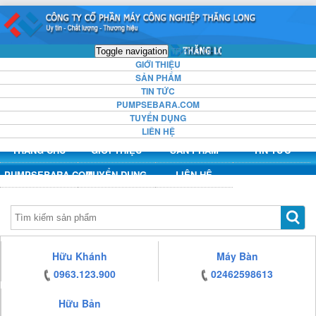
https:/www.high-
https:/www.high-
https:/www.high-
https:/www.high-
endrolex.com/13
endrolex.com/13
endrolex.com/13
endrolex.com/13
TRANG CHỦ
Toggle navigation
GIỚI THIỆU
SẢN PHẨM
TIN TỨC
PUMPSEBARA.COM
TUYỂN DỤNG
LIÊN HỆ
TRANG CHỦ
GIỚI THIỆU
SẢN PHẨM
TIN TỨC
PUMPSEBARA.COM
TUYỂN DỤNG
LIÊN HỆ
https:/www.high-
Hữu Khánh
Máy Bàn
endrolex.com/13
0963.123.900
02462598613
Hữu Bản