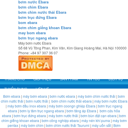
bơm nước Ebara
bơm chìm Ebara
bơm chìm nước thải Ebara
bơm trục đứng Ebara
bom ebara
bơm chìm giếng khoan Ebara
may bom ebara
bơm trục ngang ebara
Máy bơm nước Ebara
Số 68 Vũ Tông Phan, Kim Văn, Kim Giang
Hoàng Mai
,
Hà Nội
100000
Phone:
+84 97 307 36 07
TRANG CHỦ
GIỚI THIỆU
SẢN PHẨM
TIN TỨC
DỊCH VỤ
TUYỂN DỤNG
LIÊN HỆ
Bơm ebara
|
máy bơm ebara
|
bơm nước ebara
|
máy bơm chìm nước thải
|
bơm
chìm nước thải
|
bơm nước thải
|
bơm chìm nước thải ebara
|
máy bơm nước Ebara
|
máy bơm đầu inox ebara
|
máy bơm coongn ghiệp Ebara
|
bơm trục ngang
ebara
|
bơm ly tâm trục ngang ebara
|
bơm tăng áp Ebara
|
bơm cứu hỏa
ebara
|
bơm trục đứng ebara
|
máy bơm nước thải
|
bơm bùn đặt cạn ebara
|
bơm
chìm giếng khoan ebara
|
bơm công nghiệp ebara
|
máy nén khí puma
|
máy bơm
pentax
|
máy bơm chìm
|
bơm chìm nước thải Tsurumi
|
máy uốn sắt
|
Bơm