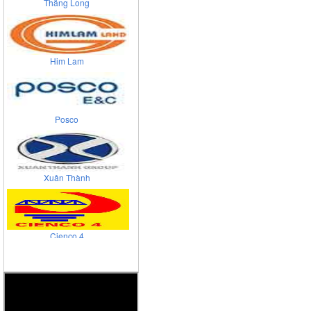
Him Lam
Posco
Xuân Thành
Cienco 4