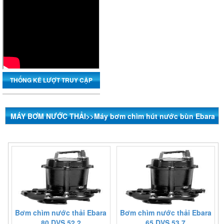
THỐNG KÊ LƯỢT TRUY CẬP
MÁY BƠM NƯỚC THẢI>>Máy bơm chìm hút nước bùn Ebara
nhập khẩu Trung Quốc
Bơm chìm nước thải Ebara
Bơm chìm nước thải Ebara
80 DVS 52.2
65 DVS 53.7