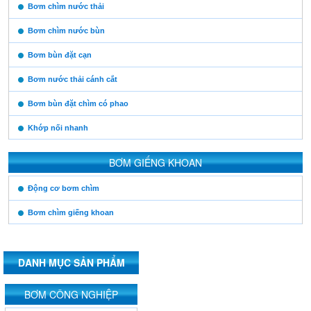
https:/www.high-
Bơm chìm nước thải
endrolex.com/13
Bơm chìm nước bùn
Bơm bùn đặt cạn
Bơm nước thải cánh cắt
Bơm bùn đặt chìm có phao
Khớp nối nhanh
BƠM GIẾNG KHOAN
https:/www.high-
Động cơ bơm chìm
endrolex.com/13
Bơm chìm giếng khoan
DANH MỤC SẢN PHẨM
https:/www.high-
BƠM CÔNG NGHIỆP
endrolex.com/13