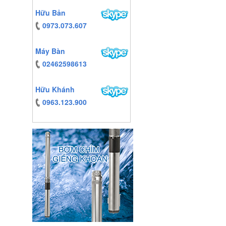
https:/www.high-
Hữu Bản
endrolex.com/13
0973.073.607
Máy Bàn
02462598613
Hữu Khánh
0963.123.900
https:/www.high-
endrolex.com/13