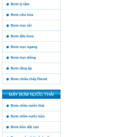
https:/www.high-
Bơm ly tâm
endrolex.com/13
Bơm cứu hỏa
Bơm trục rời
Bơm đầu Inox
Bơm trục ngang
Bơm trục đứng
Vinaconex
Bơm tăng áp
Bơm chữa cháy Diesel
Thăng Long
MÁY BƠM NƯỚC THẢI
https:/www.high-
Bơm chìm nước thải
endrolex.com/13
Him Lam
Bơm chìm nước bùn
Bơm bùn đặt cạn