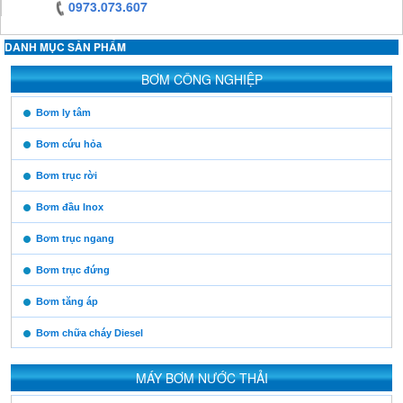
0973.073.607
DANH MỤC SẢN PHẨM
https:/www.high-
BƠM CÔNG NGHIỆP
endrolex.com/13
https:/www.high-
Bơm ly tâm
endrolex.com/13
Bơm cứu hỏa
Bơm trục rời
Bơm đầu Inox
Bơm trục ngang
Bơm trục đứng
Bơm tăng áp
Bơm chữa cháy Diesel
MÁY BƠM NƯỚC THẢI