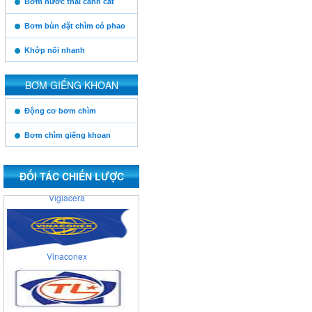
Bơm nước thải cánh cắt
Posco
Bơm bùn đặt chìm có phao
Khớp nối nhanh
Xuân Thành
BƠM GIẾNG KHOAN
https:/www.high-
Động cơ bơm chìm
endrolex.com/13
Cienco 4
Bơm chìm giếng khoan
ĐỐI TÁC CHIẾN LƯỢC
Viglacera
Vinaconex
Thăng Long