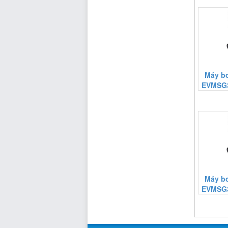
Máy b
EVMSG3
Máy b
EVMSG3
https:/www.