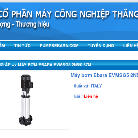
ẨM
TIN TỨC
PUMPSEBARA.COM
TUYỂN DỤNG
LIÊN H
 ÁP => MÁY BƠM EBARA EVMSG5 2N5/0.37M
Máy bơm Ebara EVMSG5 2N5
Xuất xứ: ITALY
Giá :
Liên hệ