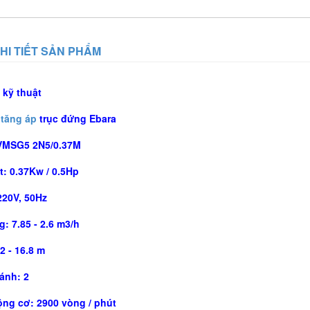
HI TIẾT SẢN PHẨM
 kỹ thuật
tăng áp
trục đứng Ebara
VMSG5 2N5/0.37M
: 0.37Kw / 0.5Hp
220V, 50Hz
: 7.85 - 2.6 m3/h
2 - 16.8 m
ánh: 2
ng cơ: 2900 vòng / phút