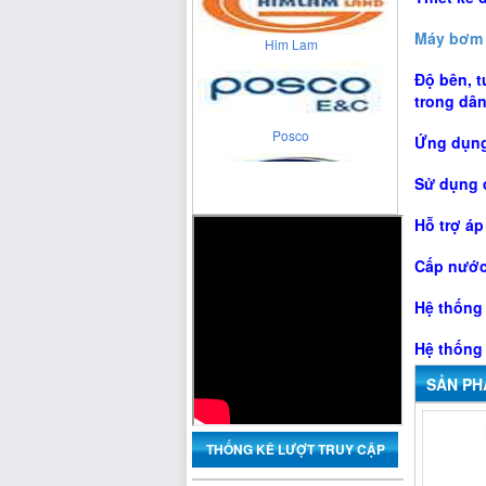
Him Lam
Máy bơm 
Độ bên, 
trong dâ
Posco
Ứng dụn
Sử dụng 
Xuân Thành
Hỗ trợ á
Cấp nước 
Cienco 4
Hệ thống 
Hệ thống 
SẢN PH
THỐNG KÊ LƯỢT TRUY CẬP