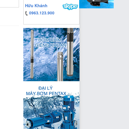
Hữu Khánh
0963.123.900
https:/www.high-
endrolex.com/13