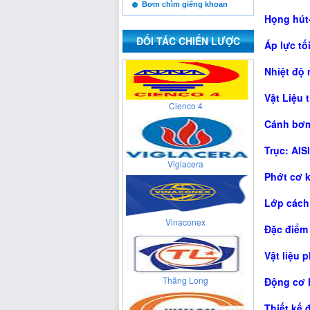
Bơm chìm giếng khoan
Họng hút
Xuân Thành
ĐỐI TÁC CHIẾN LƯỢC
Áp lực tố
Nhiệt độ
Cienco 4
Vật Liệu 
Cánh bơm
Trục: AIS
Viglacera
Phớt cơ 
Lớp cách 
Vinaconex
Đặc điểm 
Vật liệu 
Thăng Long
Động cơ h
Thiết kế 