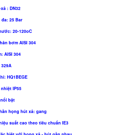
-xả : DN32
i đa: 25 Bar
 nước: 20-120oC
thân bơm AISI 304
: AISI 304
I 329A
khí: HQ1BEGE
nhiệt IP55
nổi bật
phần họng hút xả: gang
iệu suất cao theo tiêu chuẩn IE3
đặc biệt với họng xả - hút gần nhau