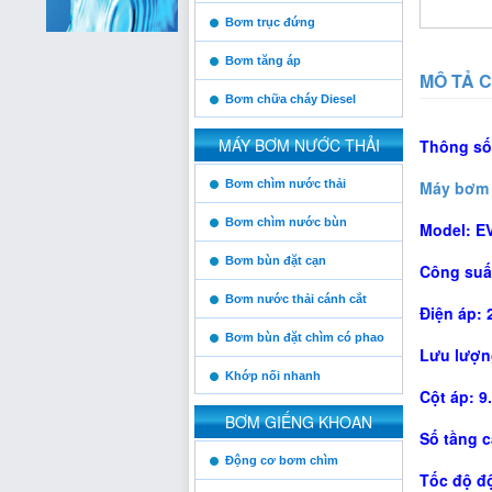
Bơm trục đứng
Bơm tăng áp
MÔ TẢ C
Bơm chữa cháy Diesel
MÁY BƠM NƯỚC THẢI
Thông số
https:/www.high-
Vinaconex
Bơm chìm nước thải
Máy bơm 
endrolex.com/13
Bơm chìm nước bùn
Model: E
Bơm bùn đặt cạn
Công suất
Thăng Long
Bơm nước thải cánh cắt
Điện áp: 
Bơm bùn đặt chìm có phao
Lưu lượng
Him Lam
Khớp nối nhanh
Cột áp: 9.
BƠM GIẾNG KHOAN
Số tầng c
https:/www.high-
Posco
Động cơ bơm chìm
endrolex.com/13
Tốc độ độ