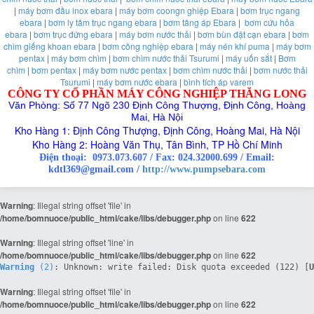
|
máy bơm đầu inox ebara
|
máy bơm coongn ghiệp Ebara
|
bơm trục ngang
ebara
|
bơm ly tâm trục ngang ebara
|
bơm tăng áp Ebara
|
bơm cứu hỏa
ebara
|
bơm trục đứng ebara
|
máy bơm nước thải
|
bơm bùn đặt cạn ebara
|
bơm
chìm giếng khoan ebara
|
bơm công nghiệp ebara
|
máy nén khí puma
|
máy bơm
pentax
|
máy bơm chìm
|
bơm chìm nước thải Tsurumi
|
máy uốn sắt
|
Bơm
chìm
|
bơm pentax
|
máy bơm nước pentax
|
bơm chìm nước thải
|
bơm nước thải
Tsurumi
|
máy bơm nước ebara
|
bình tích áp varem
CÔNG TY CỔ PHẦN MÁY CÔNG NGHIỆP THĂNG LONG
Văn Phòng: Số 77 Ngõ 230 Định Công Thượng, Định Công, Hoàng
Mai, Hà Nội
Kho Hàng 1: Định Công Thượng, Định Công, Hoàng Mai, Hà Nội
Kho Hàng 2: Hoàng Văn Thụ, Tân Bình, TP Hồ Chí Minh
Điện thoại:
0973.073.607
/
Fax: 024.32000.699
/
Email:
kdtl369@gmail.com /
http://www.pumpsebara.com
Warning
: Illegal string offset 'file' in
/home/bomnuoce/public_html/cake/libs/debugger.php
on line
622
Warning
: Illegal string offset 'line' in
/home/bomnuoce/public_html/cake/libs/debugger.php
on line
622
Warning
 (2)
: Unknown: write failed: Disk quota exceeded (122) [
U
Warning
: Illegal string offset 'file' in
/home/bomnuoce/public_html/cake/libs/debugger.php
on line
622