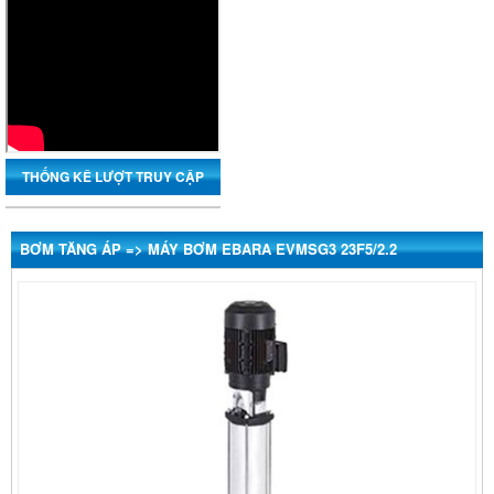
THỐNG KÊ LƯỢT TRUY CẬP
BƠM TĂNG ÁP => MÁY BƠM EBARA EVMSG3 23F5/2.2