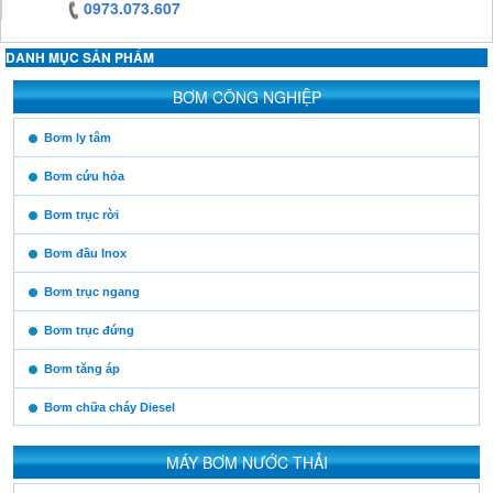
0973.073.607
DANH MỤC SẢN PHẨM
https:/www.high-
BƠM CÔNG NGHIỆP
endrolex.com/13
https:/www.high-
Bơm ly tâm
endrolex.com/13
Bơm cứu hỏa
Bơm trục rời
Bơm đầu Inox
Bơm trục ngang
Bơm trục đứng
Bơm tăng áp
Bơm chữa cháy Diesel
MÁY BƠM NƯỚC THẢI