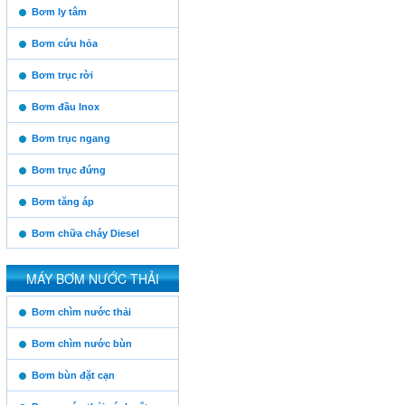
https:/www.high-
Bơm ly tâm
endrolex.com/13
Bơm cứu hỏa
Bơm trục rời
Bơm đầu Inox
Bơm trục ngang
Bơm trục đứng
Vinaconex
Bơm tăng áp
Bơm chữa cháy Diesel
Thăng Long
MÁY BƠM NƯỚC THẢI
https:/www.high-
Bơm chìm nước thải
endrolex.com/13
Him Lam
Bơm chìm nước bùn
Bơm bùn đặt cạn