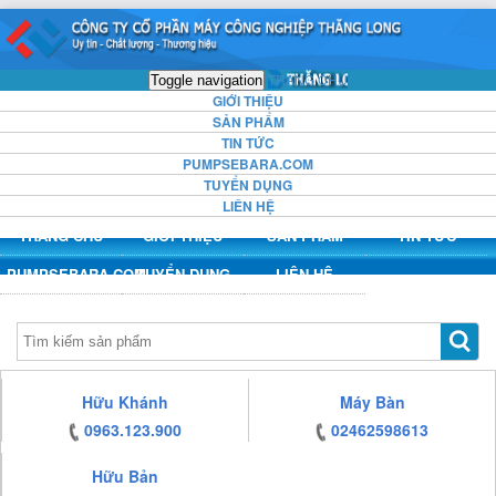
https:/www.high-
https:/www.high-
https:/www.high-
https:/www.high-
endrolex.com/13
endrolex.com/13
endrolex.com/13
endrolex.com/13
TRANG CHỦ
Toggle navigation
GIỚI THIỆU
SẢN PHẨM
TIN TỨC
PUMPSEBARA.COM
TUYỂN DỤNG
LIÊN HỆ
TRANG CHỦ
GIỚI THIỆU
SẢN PHẨM
TIN TỨC
PUMPSEBARA.COM
TUYỂN DỤNG
LIÊN HỆ
https:/www.high-
Hữu Khánh
Máy Bàn
endrolex.com/13
0963.123.900
02462598613
Hữu Bản