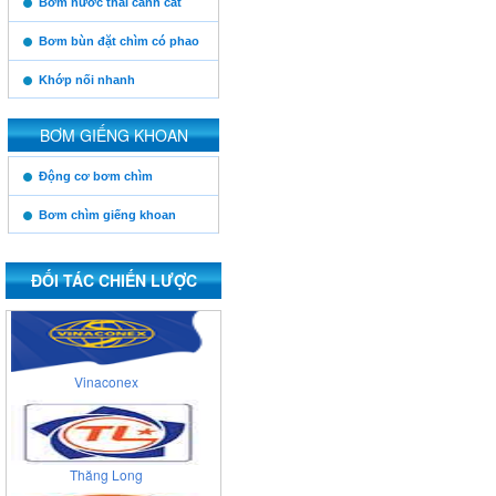
Bơm nước thải cánh cắt
Posco
Bơm bùn đặt chìm có phao
Khớp nối nhanh
Xuân Thành
BƠM GIẾNG KHOAN
https:/www.high-
Động cơ bơm chìm
endrolex.com/13
Cienco 4
Bơm chìm giếng khoan
ĐỐI TÁC CHIẾN LƯỢC
Viglacera
Vinaconex
Thăng Long