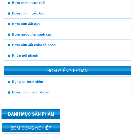
https:/www.high-
Bơm chìm nước thải
endrolex.com/13
Bơm chìm nước bùn
Bơm bùn đặt cạn
Bơm nước thải cánh cắt
Bơm bùn đặt chìm có phao
Khớp nối nhanh
BƠM GIẾNG KHOAN
https:/www.high-
Động cơ bơm chìm
endrolex.com/13
Bơm chìm giếng khoan
DANH MỤC SẢN PHẨM
https:/www.high-
BƠM CÔNG NGHIỆP
endrolex.com/13