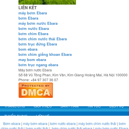
LIÊN KẾT
máy bơm Ebara
bơm Ebara
máy bơm nước Ebara
bơm nước Ebara
bơm chìm Ebara
bơm chìm nước thải Ebara
bơm trục đứng Ebara
bom ebara
bơm chìm giếng khoan Ebara
may bom ebara
bơm trục ngang ebara
Máy bơm nước Ebara
Số 68 Vũ Tông Phan, Kim Văn, Kim Giang
Hoàng Mai
,
Hà Nội
100000
Phone:
+84 97 307 36 07
TRANG CHỦ
GIỚI THIỆU
SẢN PHẨM
TIN TỨC
DỊCH VỤ
TUYỂN DỤNG
LIÊN HỆ
Bơm ebara
|
máy bơm ebara
|
bơm nước ebara
|
máy bơm chìm nước thải
|
bơm
chìm nước thải
|
bơm nước thải
|
bơm chìm nước thải ebara
|
máy bơm nước Ebara