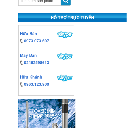
HỖ TRỢ TRỰC TUYẾN
https:/www.high-
Hữu Bản
endrolex.com/13
0973.073.607
Máy Bàn
02462598613
Hữu Khánh
0963.123.900
https:/www.high-
endrolex.com/13