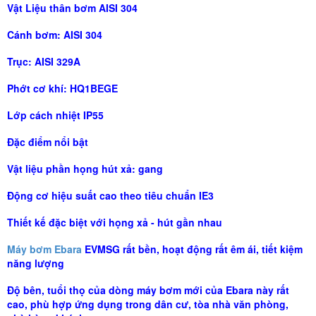
Vật Liệu thân bơm AISI 304
Cánh bơm: AISI 304
Trục: AISI 329A
Phớt cơ khí: HQ1BEGE
Lớp cách nhiệt IP55
Đặc điểm nổi bật
Vật liệu phần họng hút xả: gang
Động cơ hiệu suất cao theo tiêu chuẩn IE3
Thiết kế đặc biệt với họng xả - hút gần nhau
Máy bơm Ebara
EVMSG rất bền, hoạt động rất êm ái, tiết kiệm
năng lượng
Độ bên, tuổi thọ của dòng máy bơm mới của Ebara này rất
cao, phù hợp ứng dụng trong dân cư, tòa nhà văn phòng,