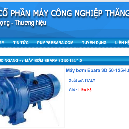
ẨM
TIN TỨC
PUMPSEBARA.COM
TUYỂN DỤNG
LIÊN H
 NGANG => MÁY BƠM EBARA 3D 50-125/4.0
Máy bơm Ebara 3D 50-125/4.
Xuất xứ: ITALY
Giá :
Liên hệ