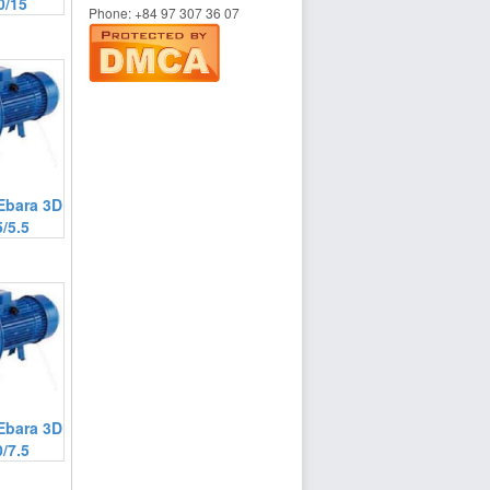
0/15
Phone:
+84 97 307 36 07
Ebara 3D
/5.5
Ebara 3D
/7.5