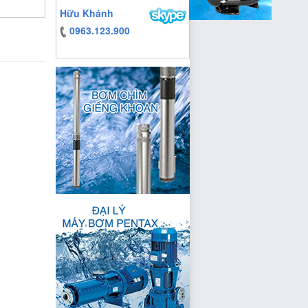
Hữu Khánh
0963.123.900
https:/www.high-
endrolex.com/13