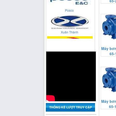
Posco
65-
Xuân Thành
Cienco 4
Máy bơm
65-
Máy bơm
65-
THỐNG KÊ LƯỢT TRUY CẬP