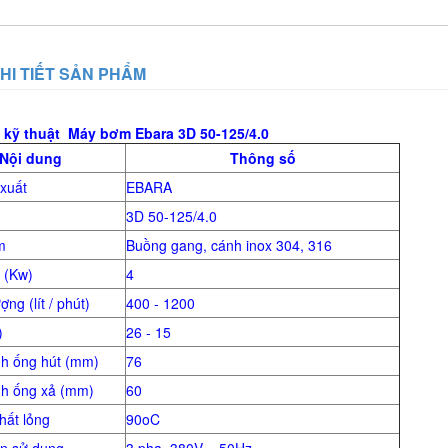
HI TIẾT SẢN PHẨM
 kỹ thuật
Máy bơm Ebara
3D 50-125/4.0
Nội dung
Thông số
xuất
EBARA
3D 50-125/4.0
m
Buồng gang, cánh inox 304, 316
 (Kw)
4
ợng (lít / phút)
400 - 1200
)
26 - 15
h ống hút (mm)
76
nh ống xả (mm)
60
hất lỏng
90oC