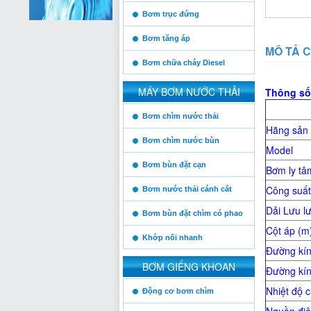
Bơm trục đứng
Vinaconex
Bơm tăng áp
MÔ TẢ C
Bơm chữa cháy Diesel
MÁY BƠM NƯỚC THẢI
Thông số
Thăng Long
https:/www.high-
Bơm chìm nước thải
endrolex.com/13
Hãng sản 
Bơm chìm nước bùn
Model
Him Lam
Bơm bùn đặt cạn
Bơm ly tâ
Công suất
Bơm nước thải cánh cắt
Dải Lưu lư
Posco
Bơm bùn đặt chìm có phao
Cột áp (m
Khớp nối nhanh
Đường kín
BƠM GIẾNG KHOAN
Đường kí
Xuân Thành
https:/www.high-
Nhiệt độ c
Động cơ bơm chìm
endrolex.com/13