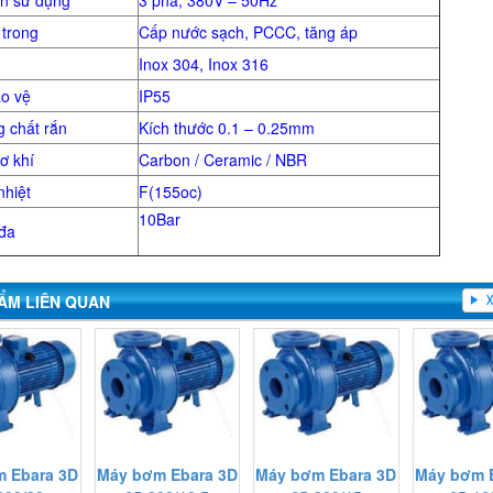
n sử dụng
3 pha, 380V – 50Hz
trong
Cấp nước sạch, PCCC, tăng áp
m
Inox 304, Inox 316
o vệ
IP55
 chất rắn
Kích thước 0.1 – 0.25mm
ơ khí
Carbon / Ceramic / NBR
nhiệt
F(155oc)
10Bar
 đa
ẨM LIÊN QUAN
 Ebara 3D
Máy bơm Ebara 3D
Máy bơm Ebara 3D
Máy bơm 