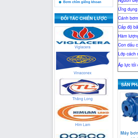
Nguồn điệ
Bơm chìm giếng khoan
Ứng dụng 
Cienco 4
Cánh bơ
ĐỐI TÁC CHIẾN LƯỢC
Cấp độ bả
Viglacera
Hàm lượng
Con dấu c
Lớp cách 
Vinaconex
Áp lực tối
SẢN PH
Thăng Long
Him Lam
Máy bơm