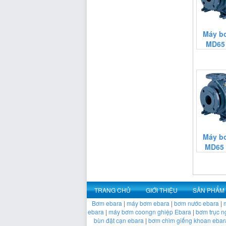
Máy b
MD65 
Máy b
MD65 
https:/www.
endrolex.c
TRANG CHỦ
GIỚI THIỆU
SẢN PHẨM
Bơm ebara
|
máy bơm ebara
|
bơm nước ebara
|
ebara
|
máy bơm coongn ghiệp Ebara
|
bơm trục n
bùn đặt cạn ebara
|
bơm chìm giếng khoan ebar