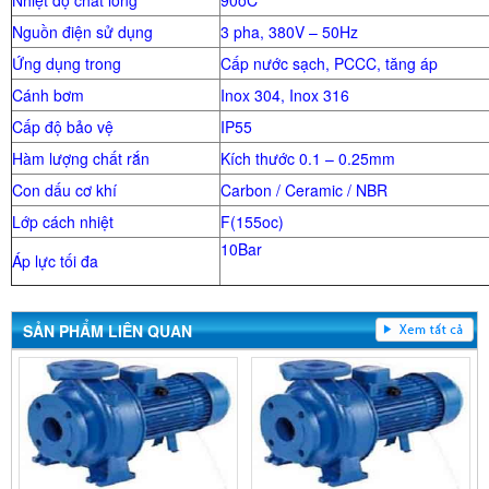
Nhiệt độ chất lỏng
90oC
Nguồn điện sử dụng
3 pha, 380V – 50Hz
Ứng dụng trong
Cấp nước sạch, PCCC, tăng áp
Cánh bơm
Inox 304, Inox 316
Cấp độ bảo vệ
IP55
Hàm lượng chất rắn
Kích thước 0.1 – 0.25mm
Con dấu cơ khí
Carbon / Ceramic / NBR
Lớp cách nhiệt
F(155oc)
10Bar
Áp lực tối đa
SẢN PHẨM LIÊN QUAN