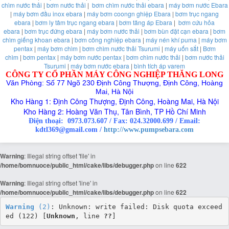
chìm nước thải
|
bơm nước thải
|
bơm chìm nước thải ebara
|
máy bơm nước Ebara
|
máy bơm đầu inox ebara
|
máy bơm coongn ghiệp Ebara
|
bơm trục ngang
ebara
|
bơm ly tâm trục ngang ebara
|
bơm tăng áp Ebara
|
bơm cứu hỏa
ebara
|
bơm trục đứng ebara
|
máy bơm nước thải
|
bơm bùn đặt cạn ebara
|
bơm
chìm giếng khoan ebara
|
bơm công nghiệp ebara
|
máy nén khí puma
|
máy bơm
pentax
|
máy bơm chìm
|
bơm chìm nước thải Tsurumi
|
máy uốn sắt
|
Bơm
chìm
|
bơm pentax
|
máy bơm nước pentax
|
bơm chìm nước thải
|
bơm nước thải
Tsurumi
|
máy bơm nước ebara
|
bình tích áp varem
CÔNG TY CỔ PHẦN MÁY CÔNG NGHIỆP THĂNG LONG
Văn Phòng: Số 77 Ngõ 230 Định Công Thượng, Định Công, Hoàng
Mai, Hà Nội
Kho Hàng 1: Định Công Thượng, Định Công, Hoàng Mai, Hà Nội
Kho Hàng 2: Hoàng Văn Thụ, Tân Bình, TP Hồ Chí Minh
Điện thoại:
0973.073.607
/
Fax: 024.32000.699
/
Email:
kdtl369@gmail.com /
http://www.pumpsebara.com
Warning
: Illegal string offset 'file' in
/home/bomnuoce/public_html/cake/libs/debugger.php
on line
622
Warning
: Illegal string offset 'line' in
/home/bomnuoce/public_html/cake/libs/debugger.php
on line
622
Warning
 (2)
: Unknown: write failed: Disk quota exceed
ed (122) [
Unknown
, line 
??
]