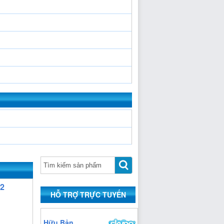
22
HỖ TRỢ TRỰC TUYẾN
https:/www.high-
Hữu Bản
endrolex.com/13