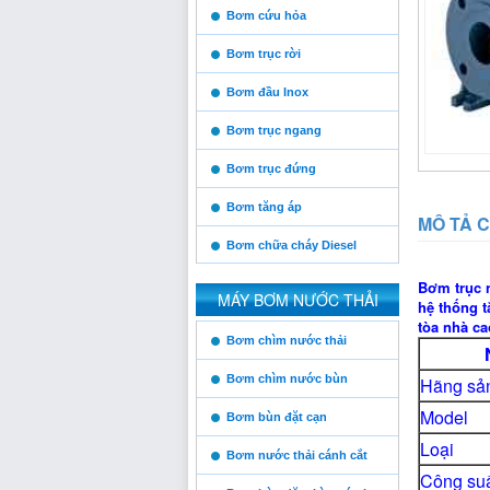
Bơm cứu hỏa
Bơm trục rời
Bơm đầu Inox
Bơm trục ngang
Bơm trục đứng
Vinaconex
Bơm tăng áp
MÔ TẢ C
Bơm chữa cháy Diesel
Bơm trục 
Thăng Long
MÁY BƠM NƯỚC THẢI
hệ thống 
tòa nhà ca
https:/www.high-
Bơm chìm nước thải
endrolex.com/13
Bơm chìm nước bùn
Him Lam
Hãng sản
Model
Bơm bùn đặt cạn
Loại
Bơm nước thải cánh cắt
Posco
Công suấ