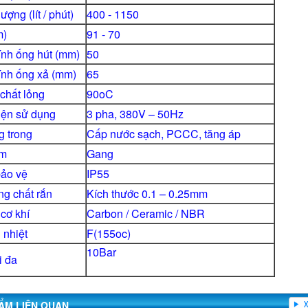
ượng (lít / phút)
400 - 1150
m)
91 - 70
nh ống hút (mm)
50
nh ống xả (mm)
65
 chất lỏng
90oC
iện sử dụng
3 pha, 380V – 50Hz
 trong
Cấp nước sạch, PCCC, tăng áp
ơm
Gang
ảo vệ
IP55
g chất rắn
Kích thước 0.1 – 0.25mm
cơ khí
Carbon / Ceramic / NBR
 nhiệt
F(155oc)
10Bar
i đa
ẨM LIÊN QUAN