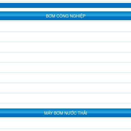
BƠM CÔNG NGHIỆP
MÁY BƠM NƯỚC THẢI