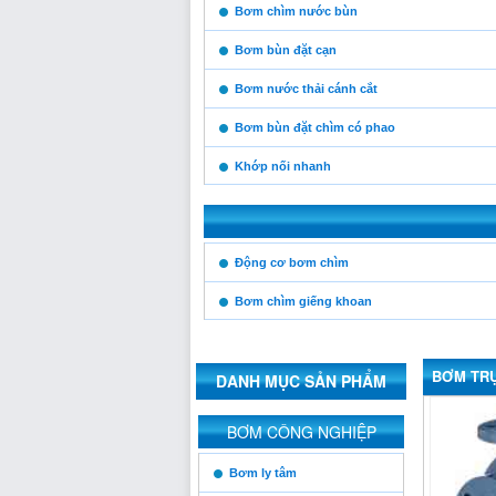
Bơm chìm nước bùn
Bơm bùn đặt cạn
Bơm nước thải cánh cắt
Bơm bùn đặt chìm có phao
Khớp nối nhanh
https:/www.high-
Động cơ bơm chìm
endrolex.com/13
Bơm chìm giếng khoan
BƠM TRỤC
DANH MỤC SẢN PHẨM
https:/www.high-
BƠM CÔNG NGHIỆP
endrolex.com/13
https:/www.high-
Bơm ly tâm
endrolex.com/13