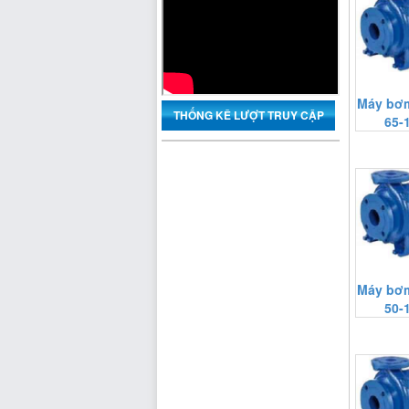
Máy bơm
THỐNG KÊ LƯỢT TRUY CẬP
65-
Máy bơm
50-