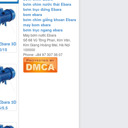
bơm chìm nước thải Ebara
bơm trục đứng Ebara
bom ebara
bơm chìm giếng khoan Ebara
may bom ebara
bơm trục ngang ebara
Máy bơm nước Ebara
Số 68 Vũ Tông Phan, Kim Văn,
Ebara 3D
Kim Giang
Hoàng Mai
,
Hà Nội
0/15
100000
Phone:
+84 97 307 36 07
Ebara 3D
/5.5