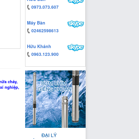
0973.073.607
Máy Bàn
02462598613
Hữu Khánh
0963.123.900
https:/www.high-
endrolex.com/13
hữa cháy,
xí nghiệp,