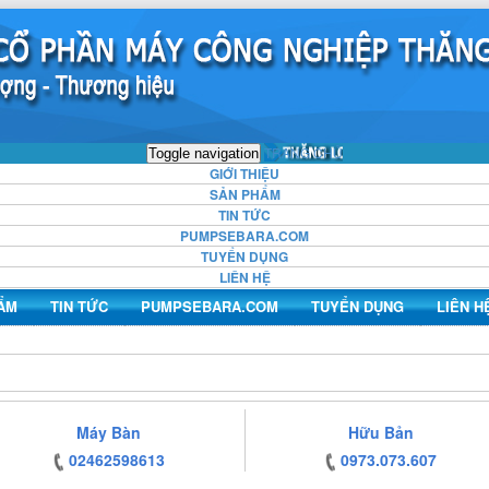
TRANG CHỦ
Toggle navigation
GIỚI THIỆU
SẢN PHẨM
TIN TỨC
PUMPSEBARA.COM
TUYỂN DỤNG
LIÊN HỆ
ẨM
TIN TỨC
PUMPSEBARA.COM
TUYỂN DỤNG
LIÊN H
Máy Bàn
Hữu Bản
02462598613
0973.073.607