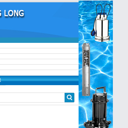
https:/www.high-
endrolex.com/13
Ệ