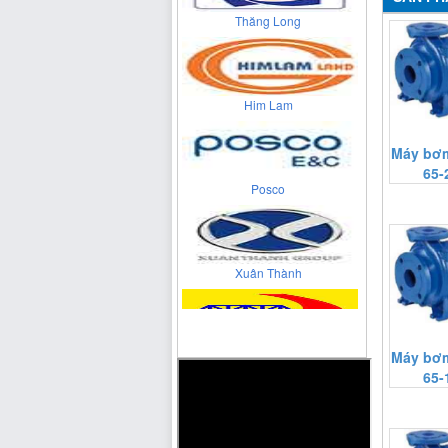
Him Lam
Posco
Máy bơm
65-
Xuân Thành
Cienco 4
Máy bơm
65-