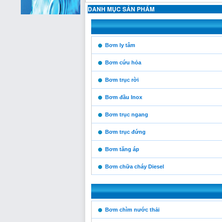
DANH MỤC SẢN PHẨM
https:/www.high-
endrolex.com/13
https:/www.high-
Bơm ly tâm
endrolex.com/13
Bơm cứu hỏa
Bơm trục rời
Bơm đầu Inox
Bơm trục ngang
Bơm trục đứng
Bơm tăng áp
Bơm chữa cháy Diesel
https:/www.high-
Bơm chìm nước thải
endrolex.com/13