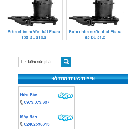
Bơm chìm nước thải Ebara
Bơm chìm nước thải Ebara
100 DL 518.5
65 DL 51.5
https:/www.high-
endrolex.com/13
HỖ TRỢ TRỰC TUYẾN
https:/www.high-
Hữu Bản
endrolex.com/13
0973.073.607
Máy Bàn
02462598613