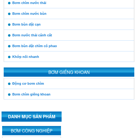
https:/www.high-
Bơm chìm nước thải
endrolex.com/13
Bơm chìm nước bùn
Bơm bùn đặt cạn
Bơm nước thải cánh cắt
Bơm bùn đặt chìm có phao
Khớp nối nhanh
BƠM GIẾNG KHOAN
https:/www.high-
Động cơ bơm chìm
endrolex.com/13
Bơm chìm giếng khoan
DANH MỤC SẢN PHẨM
https:/www.high-
BƠM CÔNG NGHIỆP
endrolex.com/13