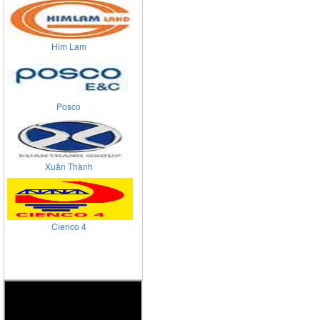
Him Lam
Posco
Xuân Thành
Cienco 4
Viglacera