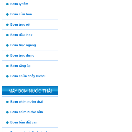
https:/www.high-
Bơm ly tâm
endrolex.com/13
Bơm cứu hỏa
Bơm trục rời
Bơm đầu Inox
Bơm trục ngang
Bơm trục đứng
Bơm tăng áp
Bơm chữa cháy Diesel
MÁY BƠM NƯỚC THẢI
https:/www.high-
Bơm chìm nước thải
endrolex.com/13
Bơm chìm nước bùn
Bơm bùn đặt cạn