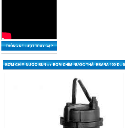
Vinaconex
Thăng Long
THỐNG KÊ LƯỢT TRUY CẬP
Him Lam
BƠM CHÌM NƯỚC BÙN => BƠM CHÌM NƯỚC THẢI EBARA 100 DL 51
Posco
Xuân Thành