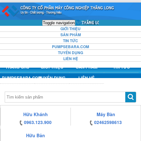
https:/www.high-
https:/www.high-
https:/www.high-
https:/www.high-
endrolex.com/13
endrolex.com/13
endrolex.com/13
endrolex.com/13
TRANG CHỦ
Toggle navigation
GIỚI THIỆU
SẢN PHẨM
TIN TỨC
PUMPSEBARA.COM
TUYỂN DỤNG
LIÊN HỆ
TRANG CHỦ
GIỚI THIỆU
SẢN PHẨM
TIN TỨC
PUMPSEBARA.COM
TUYỂN DỤNG
LIÊN HỆ
https:/www.high-
Hữu Khánh
Máy Bàn
endrolex.com/13
0963.123.900
02462598613
Hữu Bản