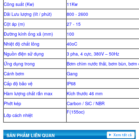
Công suất (Kw)
11Kw
Dải Lưu lượng (lít / phút)
800 - 2600
Cột áp (m)
27 - 15
Đường kính ống xả (mm)
100
Nhiệt độ chất lỏng
40oC
Nguồn điện sử dụng
3 pha, 4 cực, 380V – 50Hz
Ứng dụng trong
Bơm chìm nước thải, bơm bùn, bơm 
Cánh bơm
Gang
Cấp độ bảo vệ
IP68
Hàm lượng chất rắn max
Kích thước 46 mm
Phớt kép
Carbon / SiC / NBR
F(155oc)
Lớp cách nhiệt
SẢN PHẨM LIÊN QUAN