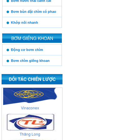
Bơm nước thải cánh cắt
Bơm bùn đặt chìm có phao
Khớp nối nhanh
BƠM GIẾNG KHOAN
https:/www.high-
Động cơ bơm chìm
endrolex.com/13
Bơm chìm giếng khoan
ĐỐI TÁC CHIẾN LƯỢC
Vinaconex
Thăng Long