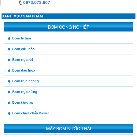
0973.073.607
DANH MỤC SẢN PHẨM
https:/www.high-
BƠM CÔNG NGHIỆP
endrolex.com/13
https:/www.high-
Bơm ly tâm
endrolex.com/13
Bơm cứu hỏa
Bơm trục rời
Bơm đầu Inox
Bơm trục ngang
Bơm trục đứng
Bơm tăng áp
Bơm chữa cháy Diesel
MÁY BƠM NƯỚC THẢI