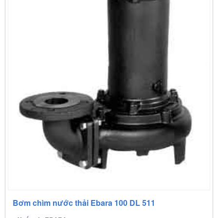
Cienco 4
Bơm chìm nước thải Ebara 100 DL 511