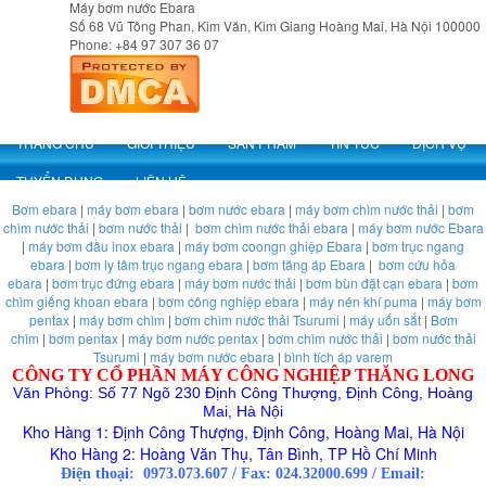
Máy bơm nước Ebara
Số 68 Vũ Tông Phan, Kim Văn, Kim Giang
Hoàng Mai
,
Hà Nội
100000
Phone:
+84 97 307 36 07
TRANG CHỦ
GIỚI THIỆU
SẢN PHẨM
TIN TỨC
DỊCH VỤ
TUYỂN DỤNG
LIÊN HỆ
Bơm ebara
|
máy bơm ebara
|
bơm nước ebara
|
máy bơm chìm nước thải
|
bơm
chìm nước thải
|
bơm nước thải
|
bơm chìm nước thải ebara
|
máy bơm nước Ebara
|
máy bơm đầu inox ebara
|
máy bơm coongn ghiệp Ebara
|
bơm trục ngang
ebara
|
bơm ly tâm trục ngang ebara
|
bơm tăng áp Ebara
|
bơm cứu hỏa
ebara
|
bơm trục đứng ebara
|
máy bơm nước thải
|
bơm bùn đặt cạn ebara
|
bơm
chìm giếng khoan ebara
|
bơm công nghiệp ebara
|
máy nén khí puma
|
máy bơm
pentax
|
máy bơm chìm
|
bơm chìm nước thải Tsurumi
|
máy uốn sắt
|
Bơm
chìm
|
bơm pentax
|
máy bơm nước pentax
|
bơm chìm nước thải
|
bơm nước thải
Tsurumi
|
máy bơm nước ebara
|
bình tích áp varem
CÔNG TY CỔ PHẦN MÁY CÔNG NGHIỆP THĂNG LONG
Văn Phòng: Số 77 Ngõ 230 Định Công Thượng, Định Công, Hoàng
Mai, Hà Nội
Kho Hàng 1: Định Công Thượng, Định Công, Hoàng Mai, Hà Nội
Kho Hàng 2: Hoàng Văn Thụ, Tân Bình, TP Hồ Chí Minh
Điện thoại:
0973.073.607
/
Fax: 024.32000.699
/
Email: