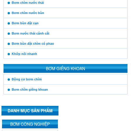
https:/www.high-
Bơm chìm nước thải
endrolex.com/13
Bơm chìm nước bùn
Bơm bùn đặt cạn
Bơm nước thải cánh cắt
Bơm bùn đặt chìm có phao
Khớp nối nhanh
BƠM GIẾNG KHOAN
https:/www.high-
Động cơ bơm chìm
endrolex.com/13
Bơm chìm giếng khoan
DANH MỤC SẢN PHẨM
https:/www.high-
BƠM CÔNG NGHIỆP
endrolex.com/13