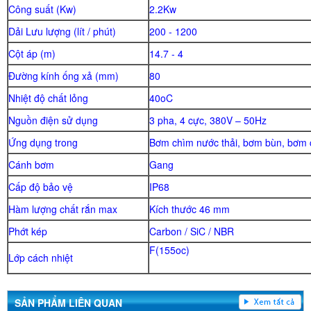
Công suất (Kw)
2.2Kw
Dải Lưu lượng (lít / phút)
200 - 1200
Cột áp (m)
14.7 - 4
Đường kính ống xả (mm)
80
Nhiệt độ chất lỏng
40oC
Nguồn điện sử dụng
3 pha, 4 cực, 380V – 50Hz
Ứng dụng trong
Bơm chìm nước thải, bơm bùn, bơm 
Cánh bơm
Gang
Cấp độ bảo vệ
IP68
Hàm lượng chất rắn max
Kích thước 46 mm
Phớt kép
Carbon / SiC / NBR
F(155oc)
Lớp cách nhiệt
SẢN PHẨM LIÊN QUAN