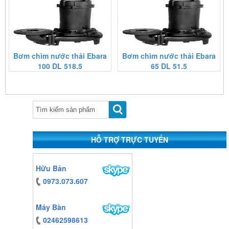
Bơm chìm nước thải Ebara
Bơm chìm nước thải Ebara
100 DL 518.5
65 DL 51.5
https:/www.high-
endrolex.com/13
HỖ TRỢ TRỰC TUYẾN
https:/www.high-
Hữu Bản
endrolex.com/13
0973.073.607
Máy Bàn
02462598613