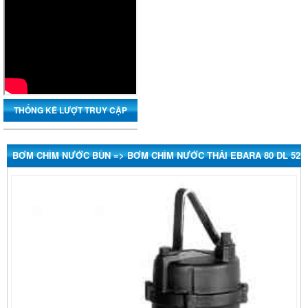
THỐNG KÊ LƯỢT TRUY CẬP
BƠM CHÌM NƯỚC BÙN => BƠM CHÌM NƯỚC THẢI EBARA 80 DL 52.2