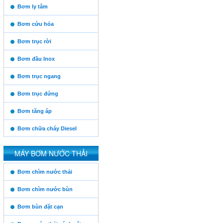
https:/www.high-
Bơm ly tâm
endrolex.com/13
Bơm cứu hỏa
Bơm trục rời
Bơm đầu Inox
Bơm trục ngang
Bơm trục đứng
Vinaconex
Bơm tăng áp
Bơm chữa cháy Diesel
Thăng Long
MÁY BƠM NƯỚC THẢI
https:/www.high-
Bơm chìm nước thải
endrolex.com/13
Him Lam
Bơm chìm nước bùn
Bơm bùn đặt cạn