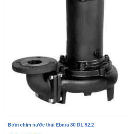
Bơm chìm nước thải Ebara 80 DL 52.2