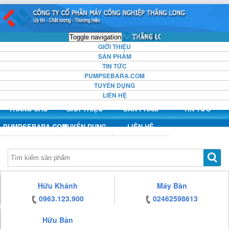
https:/www.high-
https:/www.high-
https:/www.high-
https:/www.high-
endrolex.com/13
endrolex.com/13
endrolex.com/13
endrolex.com/13
TRANG CHỦ
Toggle navigation
GIỚI THIỆU
SẢN PHẨM
TIN TỨC
PUMPSEBARA.COM
TUYỂN DỤNG
LIÊN HỆ
TRANG CHỦ
GIỚI THIỆU
SẢN PHẨM
TIN TỨC
PUMPSEBARA.COM
TUYỂN DỤNG
LIÊN HỆ
https:/www.high-
Hữu Khánh
Máy Bàn
endrolex.com/13
0963.123.900
02462598613
Hữu Bản