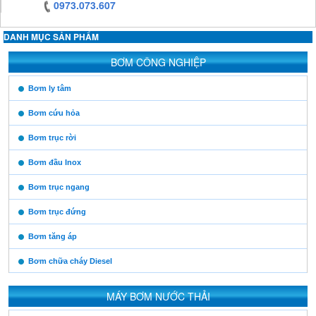
0973.073.607
DANH MỤC SẢN PHẨM
https:/www.high-
BƠM CÔNG NGHIỆP
endrolex.com/13
https:/www.high-
Bơm ly tâm
endrolex.com/13
Bơm cứu hỏa
Bơm trục rời
Bơm đầu Inox
Bơm trục ngang
Bơm trục đứng
Bơm tăng áp
Bơm chữa cháy Diesel
MÁY BƠM NƯỚC THẢI