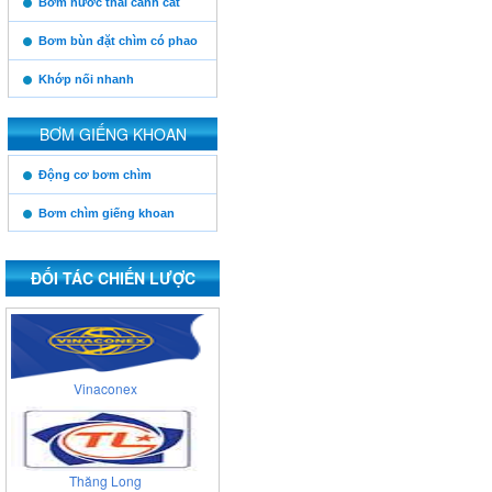
Bơm nước thải cánh cắt
Posco
Bơm bùn đặt chìm có phao
Khớp nối nhanh
Xuân Thành
BƠM GIẾNG KHOAN
https:/www.high-
Động cơ bơm chìm
endrolex.com/13
Cienco 4
Bơm chìm giếng khoan
ĐỐI TÁC CHIẾN LƯỢC
Viglacera
Vinaconex
Thăng Long