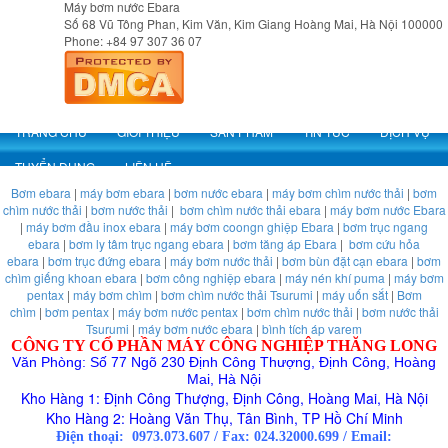
Máy bơm nước Ebara
Số 68 Vũ Tông Phan, Kim Văn, Kim Giang
Hoàng Mai
,
Hà Nội
100000
Phone:
+84 97 307 36 07
TRANG CHỦ
GIỚI THIỆU
SẢN PHẨM
TIN TỨC
DỊCH VỤ
TUYỂN DỤNG
LIÊN HỆ
Bơm ebara
|
máy bơm ebara
|
bơm nước ebara
|
máy bơm chìm nước thải
|
bơm
chìm nước thải
|
bơm nước thải
|
bơm chìm nước thải ebara
|
máy bơm nước Ebara
|
máy bơm đầu inox ebara
|
máy bơm coongn ghiệp Ebara
|
bơm trục ngang
ebara
|
bơm ly tâm trục ngang ebara
|
bơm tăng áp Ebara
|
bơm cứu hỏa
ebara
|
bơm trục đứng ebara
|
máy bơm nước thải
|
bơm bùn đặt cạn ebara
|
bơm
chìm giếng khoan ebara
|
bơm công nghiệp ebara
|
máy nén khí puma
|
máy bơm
pentax
|
máy bơm chìm
|
bơm chìm nước thải Tsurumi
|
máy uốn sắt
|
Bơm
chìm
|
bơm pentax
|
máy bơm nước pentax
|
bơm chìm nước thải
|
bơm nước thải
Tsurumi
|
máy bơm nước ebara
|
bình tích áp varem
CÔNG TY CỔ PHẦN MÁY CÔNG NGHIỆP THĂNG LONG
Văn Phòng: Số 77 Ngõ 230 Định Công Thượng, Định Công, Hoàng
Mai, Hà Nội
Kho Hàng 1: Định Công Thượng, Định Công, Hoàng Mai, Hà Nội
Kho Hàng 2: Hoàng Văn Thụ, Tân Bình, TP Hồ Chí Minh
Điện thoại:
0973.073.607
/
Fax: 024.32000.699
/
Email: