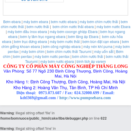
https:/www.high-
Bơm ebara
|
máy bơm ebara
|
bơm nước ebara
|
máy bơm chìm nước thải
|
bơm
endrolex.com/13
chìm nước thải
|
bơm nước thải
|
bơm chìm nước thải ebara
|
máy bơm nước Ebara
|
máy bơm đầu inox ebara
|
máy bơm coongn ghiệp Ebara
|
bơm trục ngang
ebara
|
bơm ly tâm trục ngang ebara
|
bơm tăng áp Ebara
|
bơm cứu hỏa
ebara
|
bơm trục đứng ebara
|
máy bơm nước thải
|
bơm bùn đặt cạn ebara
|
bơm
chìm giếng khoan ebara
|
bơm công nghiệp ebara
|
máy nén khí puma
|
máy bơm
pentax
|
máy bơm chìm
|
bơm chìm nước thải Tsurumi
|
máy uốn sắt
|
Bơm
chìm
|
bơm pentax
|
máy bơm nước pentax
|
bơm chìm nước thải
|
bơm nước thải
Tsurumi
|
máy bơm nước ebara
|
bình tích áp varem
CÔNG TY CỔ PHẦN MÁY CÔNG NGHIỆP THĂNG LONG
Văn Phòng: Số 77 Ngõ 230 Định Công Thượng, Định Công, Hoàng
Mai, Hà Nội
Kho Hàng 1: Định Công Thượng, Định Công, Hoàng Mai, Hà Nội
Kho Hàng 2: Hoàng Văn Thụ, Tân Bình, TP Hồ Chí Minh
Điện thoại:
0973.073.607
/
Fax: 024.32000.699
/
Email:
kdtl369@gmail.com /
http://www.pumpsebara.com
Warning
: Illegal string offset 'file' in
/home/bomnuoce/public_html/cake/libs/debugger.php
on line
622
Warning
: Illegal string offset 'line' in