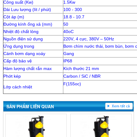
Công suất (Kw)
1.5Kw
Dải Lưu lượng (lít / phút)
100 - 300
Cột áp (m)
18.8 - 10.7
Đường kính ống xả (mm)
50
Nhiệt độ chất lỏng
40oC
Nguồn điện sử dụng
220V
, 4 cực, 380V – 50Hz
Ứng dụng trong
Bơm chìm nước thải, bơm bùn, bơm c
Cánh bơm dạng xoáy
Gang
Cấp độ bảo vệ
IP68
Hàm lượng chất rắn max
Kích thước 21 mm
Phớt kép
Carbon / SiC / NBR
F(155oc)
Lớp cách nhiệt
SẢN PHẨM LIÊN QUAN