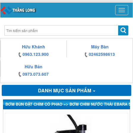
https:/www.high-
https:/www.high-
https:/www.high-
https:/www.high-
endrolex.com/13
endrolex.com/13
endrolex.com/13
endrolex.com/13
Toggle
naviga
https:/www.high-
Hữu Khánh
Máy Bàn
endrolex.com/13
0963.123.900
02462598613
Hữu Bản
0973.073.607
DANH MỤC SẢN PHẨM
BƠM BÙN ĐẶT CHÌM CÓ PHAO => BƠM CHÌM NƯỚC THẢI EBARA 50 