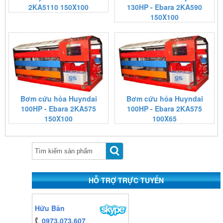
2KA5110 150X100
130HP - Ebara 2KA590
150X100
Bơm cứu hỏa Huyndai
Bơm cứu hỏa Huyndai
100HP - Ebara 2KA575
100HP - Ebara 2KA575
150X100
100X65
https:/www.high-
endrolex.com/13
HỖ TRỢ TRỰC TUYẾN
https:/www.high-
Hữu Bản
endrolex.com/13
0973.073.607