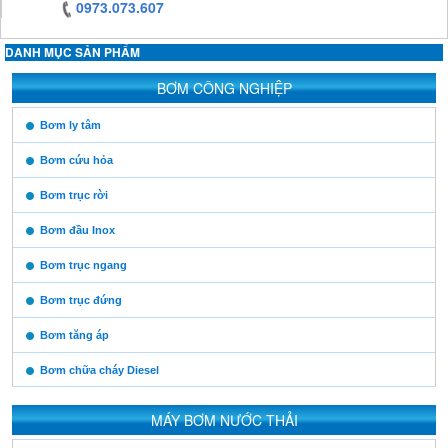
0973.073.607
DANH MỤC SẢN PHẨM
https:/www.high-
BƠM CÔNG NGHIỆP
endrolex.com/13
https:/www.high-
Bơm ly tâm
endrolex.com/13
Bơm cứu hỏa
Bơm trục rời
Bơm đầu Inox
Bơm trục ngang
Bơm trục đứng
Bơm tăng áp
Bơm chữa cháy Diesel
MÁY BƠM NƯỚC THẢI