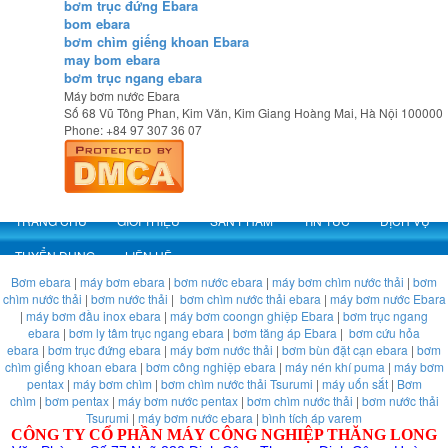
bơm trục đứng Ebara
bom ebara
bơm chìm giếng khoan Ebara
may bom ebara
bơm trục ngang ebara
Máy bơm nước Ebara
Số 68 Vũ Tông Phan, Kim Văn, Kim Giang
Hoàng Mai
,
Hà Nội
100000
Phone:
+84 97 307 36 07
TRANG CHỦ
GIỚI THIỆU
SẢN PHẨM
TIN TỨC
DỊCH VỤ
TUYỂN DỤNG
LIÊN HỆ
Bơm ebara
|
máy bơm ebara
|
bơm nước ebara
|
máy bơm chìm nước thải
|
bơm
chìm nước thải
|
bơm nước thải
|
bơm chìm nước thải ebara
|
máy bơm nước Ebara
|
máy bơm đầu inox ebara
|
máy bơm coongn ghiệp Ebara
|
bơm trục ngang
ebara
|
bơm ly tâm trục ngang ebara
|
bơm tăng áp Ebara
|
bơm cứu hỏa
ebara
|
bơm trục đứng ebara
|
máy bơm nước thải
|
bơm bùn đặt cạn ebara
|
bơm
chìm giếng khoan ebara
|
bơm công nghiệp ebara
|
máy nén khí puma
|
máy bơm
pentax
|
máy bơm chìm
|
bơm chìm nước thải Tsurumi
|
máy uốn sắt
|
Bơm
chìm
|
bơm pentax
|
máy bơm nước pentax
|
bơm chìm nước thải
|
bơm nước thải
Tsurumi
|
máy bơm nước ebara
|
bình tích áp varem
CÔNG TY CỔ PHẦN MÁY CÔNG NGHIỆP THĂNG LONG