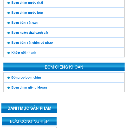
https:/www.high-
Bơm chìm nước thải
endrolex.com/13
Bơm chìm nước bùn
Bơm bùn đặt cạn
Bơm nước thải cánh cắt
Bơm bùn đặt chìm có phao
Khớp nối nhanh
BƠM GIẾNG KHOAN
https:/www.high-
Động cơ bơm chìm
endrolex.com/13
Bơm chìm giếng khoan
DANH MỤC SẢN PHẨM
https:/www.high-
BƠM CÔNG NGHIỆP
endrolex.com/13