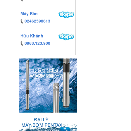
Máy Bàn
02462598613
Hữu Khánh
0963.123.900
https:/www.high-
endrolex.com/13