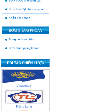
Bơm nước thải cánh cắt
Bơm bùn đặt chìm có phao
Khớp nối nhanh
BƠM GIẾNG KHOAN
https:/www.high-
Động cơ bơm chìm
endrolex.com/13
Bơm chìm giếng khoan
ĐỐI TÁC CHIẾN LƯỢC
Vinaconex
Thăng Long