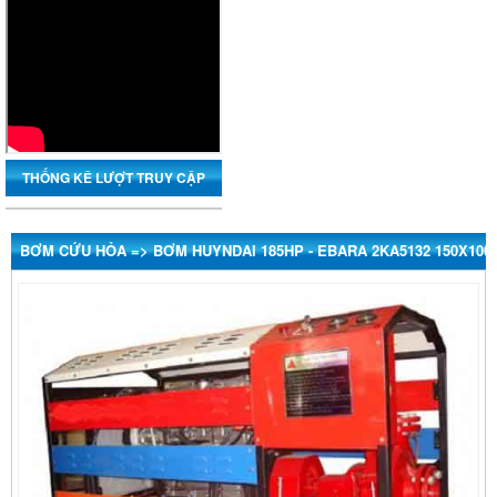
Vinaconex
Thăng Long
THỐNG KÊ LƯỢT TRUY CẬP
Him Lam
BƠM CỨU HỎA => BƠM HUYNDAI 185HP - EBARA 2KA5132 150X100
Posco
Xuân Thành