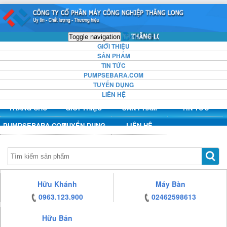
https:/www.high-
https:/www.high-
https:/www.high-
https:/www.high-
endrolex.com/13
endrolex.com/13
endrolex.com/13
endrolex.com/13
TRANG CHỦ
Toggle navigation
GIỚI THIỆU
SẢN PHẨM
TIN TỨC
PUMPSEBARA.COM
TUYỂN DỤNG
LIÊN HỆ
TRANG CHỦ
GIỚI THIỆU
SẢN PHẨM
TIN TỨC
PUMPSEBARA.COM
TUYỂN DỤNG
LIÊN HỆ
https:/www.high-
Hữu Khánh
Máy Bàn
endrolex.com/13
0963.123.900
02462598613
Hữu Bản