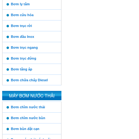
https:/www.high-
Bơm ly tâm
endrolex.com/13
Bơm cứu hỏa
Bơm trục rời
Bơm đầu Inox
Bơm trục ngang
Bơm trục đứng
Bơm tăng áp
Bơm chữa cháy Diesel
MÁY BƠM NƯỚC THẢI
https:/www.high-
Bơm chìm nước thải
endrolex.com/13
Bơm chìm nước bùn
Bơm bùn đặt cạn