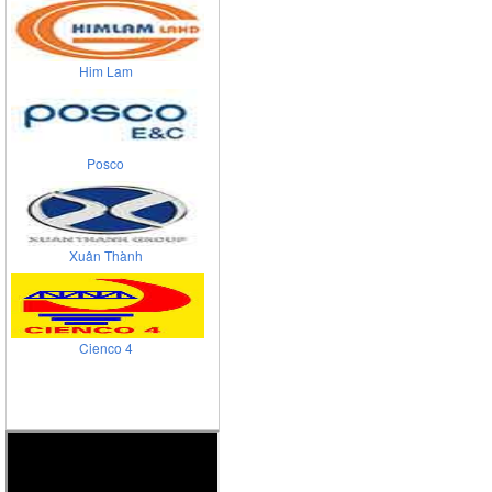
Him Lam
Posco
Xuân Thành
Cienco 4
Viglacera