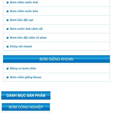
https:/www.high-
Bơm chìm nước thải
endrolex.com/13
Bơm chìm nước bùn
Bơm bùn đặt cạn
Bơm nước thải cánh cắt
Bơm bùn đặt chìm có phao
Khớp nối nhanh
BƠM GIẾNG KHOAN
https:/www.high-
Động cơ bơm chìm
endrolex.com/13
Bơm chìm giếng khoan
DANH MỤC SẢN PHẨM
https:/www.high-
BƠM CÔNG NGHIỆP
endrolex.com/13