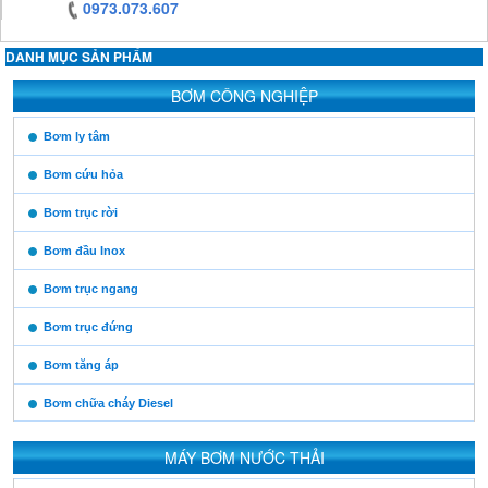
0973.073.607
DANH MỤC SẢN PHẨM
https:/www.high-
BƠM CÔNG NGHIỆP
endrolex.com/13
https:/www.high-
Bơm ly tâm
endrolex.com/13
Bơm cứu hỏa
Bơm trục rời
Bơm đầu Inox
Bơm trục ngang
Bơm trục đứng
Bơm tăng áp
Bơm chữa cháy Diesel
MÁY BƠM NƯỚC THẢI