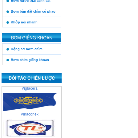
Bơm nước thải cánh cắt
Posco
Bơm bùn đặt chìm có phao
Khớp nối nhanh
Xuân Thành
BƠM GIẾNG KHOAN
https:/www.high-
Động cơ bơm chìm
endrolex.com/13
Cienco 4
Bơm chìm giếng khoan
ĐỐI TÁC CHIẾN LƯỢC
Viglacera
Vinaconex
Thăng Long