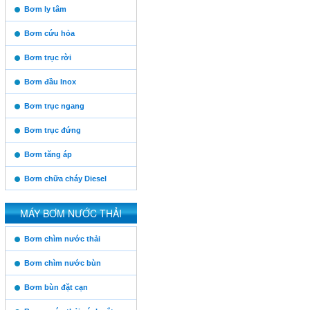
https:/www.high-
Bơm ly tâm
endrolex.com/13
Bơm cứu hỏa
Bơm trục rời
Bơm đầu Inox
Bơm trục ngang
Bơm trục đứng
Vinaconex
Bơm tăng áp
Bơm chữa cháy Diesel
Thăng Long
MÁY BƠM NƯỚC THẢI
https:/www.high-
Bơm chìm nước thải
endrolex.com/13
Him Lam
Bơm chìm nước bùn
Bơm bùn đặt cạn