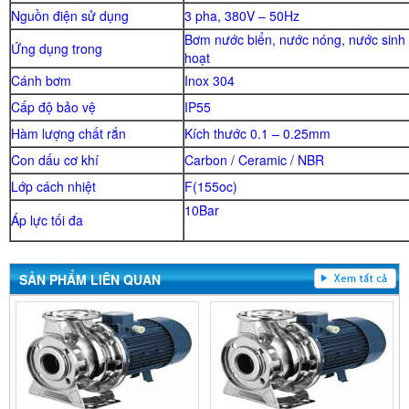
Nguồn điện sử dụng
3 pha, 380V – 50Hz
Bơm nước biển, nước nóng, nước sinh
Ứng dụng trong
hoạt
Cánh bơm
Inox 304
Cấp độ bảo vệ
IP55
Hàm lượng chất rắn
Kích thước 0.1 – 0.25mm
Con dấu cơ khí
Carbon / Ceramic / NBR
Lớp cách nhiệt
F(155oc)
10Bar
Áp lực tối đa
SẢN PHẨM LIÊN QUAN