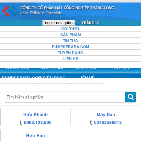
https:/www.high-
https:/www.high-
https:/www.high-
https:/www.high-
endrolex.com/13
endrolex.com/13
endrolex.com/13
endrolex.com/13
TRANG CHỦ
Toggle navigation
GIỚI THIỆU
SẢN PHẨM
TIN TỨC
PUMPSEBARA.COM
TUYỂN DỤNG
LIÊN HỆ
TRANG CHỦ
GIỚI THIỆU
SẢN PHẨM
TIN TỨC
PUMPSEBARA.COM
TUYỂN DỤNG
LIÊN HỆ
https:/www.high-
Hữu Khánh
Máy Bàn
endrolex.com/13
0963.123.900
02462598613
Hữu Bản