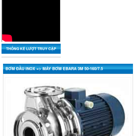
THỐNG KÊ LƯỢT TRUY CẬP
BƠM ĐẦU INOX => MÁY BƠM EBARA 3M 50-160/7.5