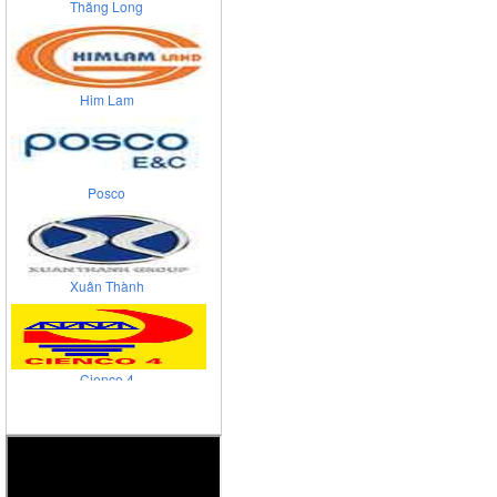
Him Lam
Posco
Xuân Thành
Cienco 4