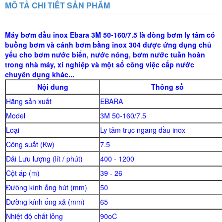
MÔ TẢ CHI TIẾT SẢN PHẨM
Máy
bơm đầu inox Ebara
3M 50-160/7.5 là dòng bơm ly tâm có
buồng bơm và cánh bơm bằng inox 304 được ứng dụng chủ
yếu cho bơm nước biển, nước nóng, bơm nước tuần hoàn
trong nhà máy, xí nghiệp và một số công việc cấp nước
chuyên dụng khác...
Nội dung
Thông số
Hãng sản xuất
EBARA
Model
3M 50-160/7.5
Loại
Ly tâm trục ngang đầu inox
Công suất (Kw)
7.5
Dải Lưu lượng (lít / phút)
400 - 1200
Cột áp (m)
39 - 26
Đường kính ống hút (mm)
50
Đường kính ống xả (mm)
65
Nhiệt độ chất lỏng
90oC