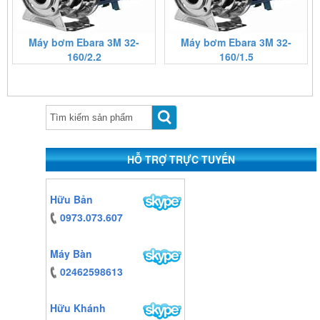
Máy bơm Ebara 3M 32-
Máy bơm Ebara 3M 32-
160/2.2
160/1.5
https:/www.high-
endrolex.com/13
HỖ TRỢ TRỰC TUYẾN
https:/www.high-
Hữu Bản
endrolex.com/13
0973.073.607
Máy Bàn
02462598613
Hữu Khánh