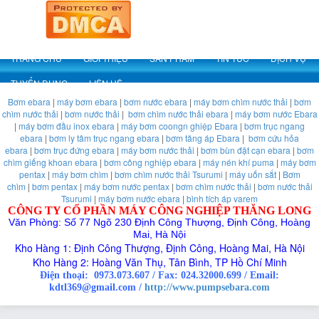
TRANG CHỦ
GIỚI THIỆU
SẢN PHẨM
TIN TỨC
DỊCH VỤ
TUYỂN DỤNG
LIÊN HỆ
Bơm ebara
|
máy bơm ebara
|
bơm nước ebara
|
máy bơm chìm nước thải
|
bơm
chìm nước thải
|
bơm nước thải
|
bơm chìm nước thải ebara
|
máy bơm nước Ebara
|
máy bơm đầu inox ebara
|
máy bơm coongn ghiệp Ebara
|
bơm trục ngang
ebara
|
bơm ly tâm trục ngang ebara
|
bơm tăng áp Ebara
|
bơm cứu hỏa
ebara
|
bơm trục đứng ebara
|
máy bơm nước thải
|
bơm bùn đặt cạn ebara
|
bơm
chìm giếng khoan ebara
|
bơm công nghiệp ebara
|
máy nén khí puma
|
máy bơm
pentax
|
máy bơm chìm
|
bơm chìm nước thải Tsurumi
|
máy uốn sắt
|
Bơm
chìm
|
bơm pentax
|
máy bơm nước pentax
|
bơm chìm nước thải
|
bơm nước thải
Tsurumi
|
máy bơm nước ebara
|
bình tích áp varem
CÔNG TY CỔ PHẦN MÁY CÔNG NGHIỆP THĂNG LONG
Văn Phòng: Số 77 Ngõ 230 Định Công Thượng, Định Công, Hoàng
Mai, Hà Nội
Kho Hàng 1: Định Công Thượng, Định Công, Hoàng Mai, Hà Nội
Kho Hàng 2: Hoàng Văn Thụ, Tân Bình, TP Hồ Chí Minh
Điện thoại:
0973.073.607
/
Fax: 024.32000.699
/
Email:
kdtl369@gmail.com /
http://www.pumpsebara.com