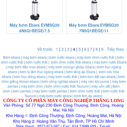
Máy bơm Ebara EVMSG20
Máy bơm Ebara EVMSG20
6N5Q1BEGE/7.5
7N5Q1BEGE/11
Về trước
1
|
2
|
3
|
4
|
5
|
6
|
7
|
8
|
9
Tiếp theo
Bơm ebara
|
máy bơm ebara
|
bơm nước ebara
|
máy bơm chìm nước thải
|
bơm
chìm nước thải
|
bơm nước thải
|
bơm chìm nước thải ebara
|
máy bơm nước Ebara
|
máy bơm đầu inox ebara
|
máy bơm coongn ghiệp Ebara
|
bơm trục ngang
ebara
|
bơm ly tâm trục ngang ebara
|
bơm tăng áp Ebara
|
bơm cứu hỏa
ebara
|
bơm trục đứng ebara
|
máy bơm nước thải
|
bơm bùn đặt cạn ebara
|
bơm
chìm giếng khoan ebara
|
bơm công nghiệp ebara
|
máy nén khí puma
|
máy bơm
pentax
|
máy bơm chìm
|
bơm chìm nước thải Tsurumi
|
máy uốn sắt
|
Bơm
chìm
|
bơm pentax
|
máy bơm nước pentax
|
bơm chìm nước thải
|
bơm nước thải
Tsurumi
|
máy bơm nước ebara
|
bình tích áp varem
CÔNG TY CỔ PHẦN MÁY CÔNG NGHIỆP THĂNG LONG
Văn Phòng: Số 77 Ngõ 230 Định Công Thượng, Định Công, Hoàng
Mai, Hà Nội
Kho Hàng 1: Định Công Thượng, Định Công, Hoàng Mai, Hà Nội
Kho Hàng 2: Hoàng Văn Thụ, Tân Bình, TP Hồ Chí Minh
Điện thoại:
0973.073.607
/
Fax: 024.32000.699
/
Email: