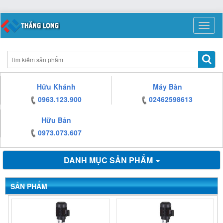
https:/www.high-
https:/www.high-
https:/www.high-
endrolex.com/13
endrolex.com/13
endrolex.com/13
https:/www.high-
endrolex.com/13
Toggle
naviga
https:/www.high-
Hữu Khánh
Máy Bàn
endrolex.com/13
0963.123.900
02462598613
Hữu Bản
0973.073.607
DANH MỤC SẢN PHẨM
SẢN PHẨM