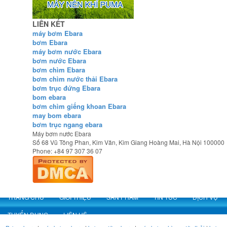
LIÊN KẾT
máy bơm Ebara
bơm Ebara
máy bơm nước Ebara
bơm nước Ebara
bơm chìm Ebara
bơm chìm nước thải Ebara
bơm trục đứng Ebara
bom ebara
bơm chìm giếng khoan Ebara
may bom ebara
bơm trục ngang ebara
Máy bơm nước Ebara
Số 68 Vũ Tông Phan, Kim Văn, Kim Giang
Hoàng Mai
,
Hà Nội
100000
Phone:
+84 97 307 36 07
TRANG CHỦ
GIỚI THIỆU
SẢN PHẨM
TIN TỨC
DỊCH VỤ
TUYỂN DỤNG
LIÊN HỆ