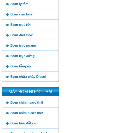
https:/www.high-
Bơm ly tâm
endrolex.com/13
Bơm cứu hỏa
Bơm trục rời
Bơm đầu Inox
Bơm trục ngang
Bơm trục đứng
Vinaconex
Bơm tăng áp
Bơm chữa cháy Diesel
Thăng Long
MÁY BƠM NƯỚC THẢI
https:/www.high-
Bơm chìm nước thải
endrolex.com/13
Him Lam
Bơm chìm nước bùn
Bơm bùn đặt cạn