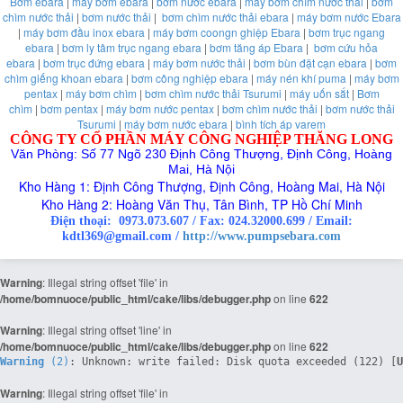
Bơm ebara
|
máy bơm ebara
|
bơm nước ebara
|
máy bơm chìm nước thải
|
bơm
chìm nước thải
|
bơm nước thải
|
bơm chìm nước thải ebara
|
máy bơm nước Ebara
|
máy bơm đầu inox ebara
|
máy bơm coongn ghiệp Ebara
|
bơm trục ngang
ebara
|
bơm ly tâm trục ngang ebara
|
bơm tăng áp Ebara
|
bơm cứu hỏa
ebara
|
bơm trục đứng ebara
|
máy bơm nước thải
|
bơm bùn đặt cạn ebara
|
bơm
chìm giếng khoan ebara
|
bơm công nghiệp ebara
|
máy nén khí puma
|
máy bơm
pentax
|
máy bơm chìm
|
bơm chìm nước thải Tsurumi
|
máy uốn sắt
|
Bơm
chìm
|
bơm pentax
|
máy bơm nước pentax
|
bơm chìm nước thải
|
bơm nước thải
Tsurumi
|
máy bơm nước ebara
|
bình tích áp varem
CÔNG TY CỔ PHẦN MÁY CÔNG NGHIỆP THĂNG LONG
Văn Phòng: Số 77 Ngõ 230 Định Công Thượng, Định Công, Hoàng
Mai, Hà Nội
Kho Hàng 1: Định Công Thượng, Định Công, Hoàng Mai, Hà Nội
Kho Hàng 2: Hoàng Văn Thụ, Tân Bình, TP Hồ Chí Minh
Điện thoại:
0973.073.607
/
Fax: 024.32000.699
/
Email:
kdtl369@gmail.com /
http://www.pumpsebara.com
Warning
: Illegal string offset 'file' in
/home/bomnuoce/public_html/cake/libs/debugger.php
on line
622
Warning
: Illegal string offset 'line' in
/home/bomnuoce/public_html/cake/libs/debugger.php
on line
622
Warning
 (2)
: Unknown: write failed: Disk quota exceeded (122) [
U
Warning
: Illegal string offset 'file' in