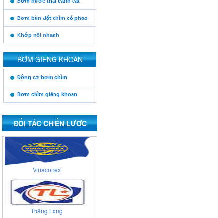
Bơm nước thải cánh cắt
Posco
Bơm bùn đặt chìm có phao
Khớp nối nhanh
Xuân Thành
BƠM GIẾNG KHOAN
https:/www.high-
Động cơ bơm chìm
endrolex.com/13
Cienco 4
Bơm chìm giếng khoan
ĐỐI TÁC CHIẾN LƯỢC
Viglacera
Vinaconex
Thăng Long