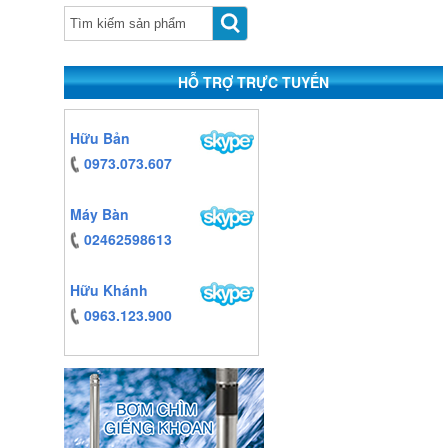
HỖ TRỢ TRỰC TUYẾN
https:/www.high-
Hữu Bản
endrolex.com/13
0973.073.607
Máy Bàn
02462598613
Hữu Khánh
0963.123.900
https:/www.high-
endrolex.com/13