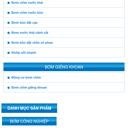
https:/www.high-
Bơm chìm nước thải
endrolex.com/13
Bơm chìm nước bùn
Bơm bùn đặt cạn
Bơm nước thải cánh cắt
Bơm bùn đặt chìm có phao
Khớp nối nhanh
BƠM GIẾNG KHOAN
https:/www.high-
Động cơ bơm chìm
endrolex.com/13
Bơm chìm giếng khoan
DANH MỤC SẢN PHẨM
https:/www.high-
BƠM CÔNG NGHIỆP
endrolex.com/13