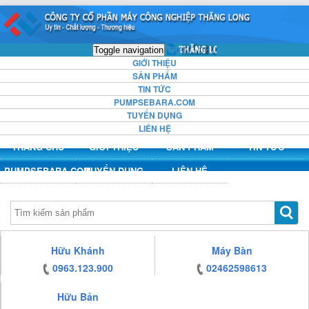
https:/www.high-
https:/www.high-
https:/www.high-
https:/www.high-
endrolex.com/13
endrolex.com/13
endrolex.com/13
endrolex.com/13
TRANG CHỦ
Toggle navigation
GIỚI THIỆU
SẢN PHẨM
TIN TỨC
PUMPSEBARA.COM
TUYỂN DỤNG
LIÊN HỆ
TRANG CHỦ
GIỚI THIỆU
SẢN PHẨM
TIN TỨC
PUMPSEBARA.COM
TUYỂN DỤNG
LIÊN HỆ
https:/www.high-
Hữu Khánh
Máy Bàn
endrolex.com/13
0963.123.900
02462598613
Hữu Bản