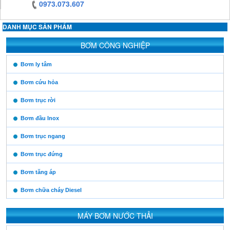
0973.073.607
DANH MỤC SẢN PHẨM
https:/www.high-
BƠM CÔNG NGHIỆP
endrolex.com/13
https:/www.high-
Bơm ly tâm
endrolex.com/13
Bơm cứu hỏa
Bơm trục rời
Bơm đầu Inox
Bơm trục ngang
Bơm trục đứng
Bơm tăng áp
Bơm chữa cháy Diesel
MÁY BƠM NƯỚC THẢI